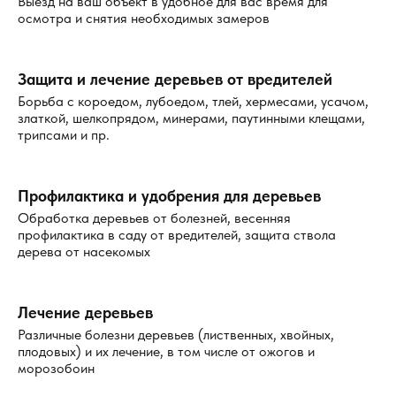
Выезд на ваш объект в удобное для вас время для
практический
опыт
, поэтому мы решаем задачи не
осмотра и снятия необходимых замеров
формально, а по существу. Наша
компания
работает
официально, использует только зарегистрированные
средства и оформляет документы так, чтобы их можно
Защита и лечение деревьев от вредителей
было применять для отчетности, аренды или внутреннего
контроля. Мы
гарантируем
качественную
работу и
Борьба с короедом, лубоедом, тлей, хермесами, усачом,
гарантированный
подход к документальному
златкой, шелкопрядом, минерами, паутинными клещами,
сопровождению.
трипсами и пр.
Преимущества обращения к нам:
проведение
работ в согласованное время;
Профилактика и удобрения для деревьев
выезд в квартиры, дома, офисы и объекты
разных
Обработка деревьев от болезней, весенняя
типов;
профилактика в саду от вредителей, защита ствола
подбор метода под конкретную ситуацию;
дерева от насекомых
препараты, которые
рекомендованы
для санитарной
обработки;
возможность
регулярно
обслуживать объект;
выгодную
схему для частных клиентов и бизнеса.
Лечение деревьев
Различные болезни деревьев (лиственных, хвойных,
К каждому адресу мы подходим внимательно: где-то
плодовых) и их лечение, в том числе от ожогов и
достаточно локальной обработки, а где-то нужна
морозобоин
обработка помещений с учетом маршрутов перемещения
людей, пыли и воздушных потоков. Если проблема уже