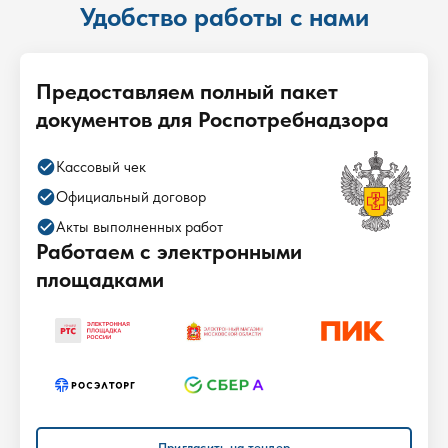
Удобство работы с нами
Предоставляем полный пакет
документов для Роспотребнадзора
check_circle
Кассовый чек
check_circle
Официальный договор
check_circle
Акты выполненных работ
Работаем с электронными
площадками
Пригласить на тендер