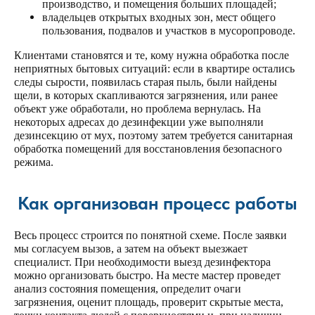
производство
, и помещения
больших
площадей;
владельцев
открытых
входных зон, мест
общего
пользования,
подвалов
и участков в
мусоропроводе
.
Клиентами становятся и те, кому нужна обработка после
неприятных бытовых ситуаций: если в квартире
остались
следы сырости, появилась
старая
пыль, были найдены
щели
, в которых скапливаются загрязнения, или ранее
объект уже
обработали
, но проблема вернулась. На
некоторых адресах до дезинфекции уже выполняли
дезинсекцию от
мух
, поэтому затем требуется санитарная
обработка
помещений
для восстановления безопасного
режима.
Как организован процесс работы
Весь
процесс
строится по понятной схеме. После заявки
мы согласуем
вызов
, а затем на объект выезжает
специалист. При необходимости выезд
дезинфектора
можно организовать
быстро
. На месте мастер
проведет
анализ
состояния помещения,
определит
очаги
загрязнения, оценит
площадь
, проверит скрытые
места
,